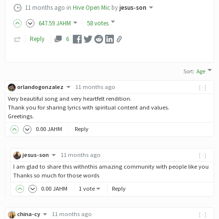
11 months ago
in
Hive Open Mic
by
jesus-son
647
.59
JAHM
58 votes
Reply
6
Sort
:
Age
orlandogonzalez
11 months ago
[-]
Very beautiful song and very heartfelt rendition.
Thank you for sharing lyrics with spiritual content and values.
Greetings.
0
.00
JAHM
Reply
jesus-son
11 months ago
[-]
I am glad to share this withnthis amazing community with people like you
Thanks so much for those words
0
.00
JAHM
1 vote
Reply
china-cy
11 months ago
[-]