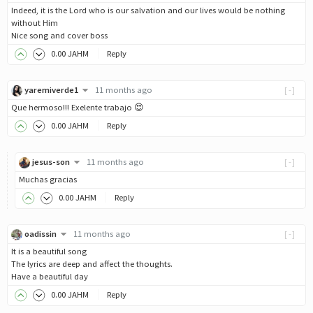
Indeed, it is the Lord who is our salvation and our lives would be nothing
without Him
Nice song and cover boss
0
.00
JAHM
Reply
yaremiverde1
11 months ago
[-]
Que hermoso!!! Exelente trabajo 😍
0
.00
JAHM
Reply
jesus-son
11 months ago
[-]
Muchas gracias
0
.00
JAHM
Reply
oadissin
11 months ago
[-]
It is a beautiful song
The lyrics are deep and affect the thoughts.
Have a beautiful day
0
.00
JAHM
Reply