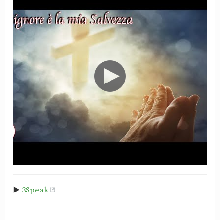
▶️
3Speak