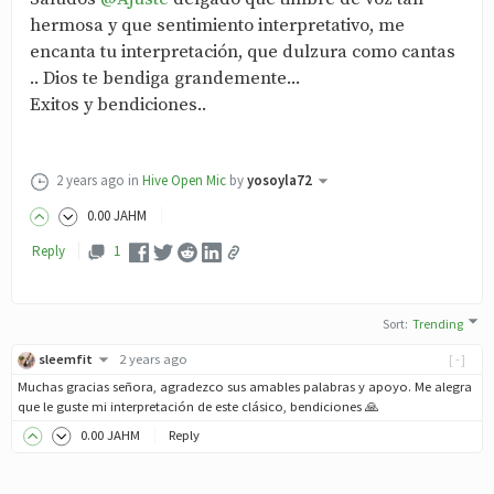
hermosa y que sentimiento interpretativo, me
encanta tu interpretación, que dulzura como cantas
.. Dios te bendiga grandemente...
Exitos y bendiciones..
2 years ago
in
Hive Open Mic
by
yosoyla72
0
.00
JAHM
Reply
1
Sort
:
Trending
sleemfit
2 years ago
[-]
Muchas gracias señora, agradezco sus amables palabras y apoyo. Me alegra
que le guste mi interpretación de este clásico, bendiciones 🙏
0
.00
JAHM
Reply