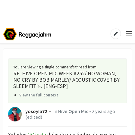
You are viewing a single comment's thread from
:
RE: HIVE OPEN MIC WEEK #252/ NO WOMAN,
NO CRY BY BOB MARLEY/ ACOUSTIC COVER BY
SLEEMFIT✨. [ENG-ESP]
View the full context
yosoyla72
in
Hive Open Mic
•
2 years ago
(edited)
Saludos
@Ajuste
delgado que timbre de voz tan