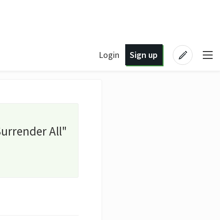
Login
Sign up
Surrender All"