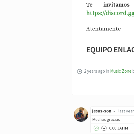
Te invitamo
https://discord.
Atentamente
EQUIPO ENLA
2 years ago
in
Music Zone
jesus-son
last year
Muchas gracias
0
.00
JAHM