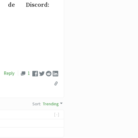
 de Discord:
Reply
1
Sort
:
Trending
[-]