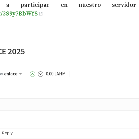
s a participar en nuestro servidor
gg/3S9y7BbWfS
CE 2025
by
enlace
0
.00
JAHM
Reply