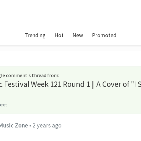
Trending
Hot
New
Promoted
ngle comment's thread from
:
 Festival Week 121 Round 1 || A Cover of "I 
text
Music Zone
•
2 years ago