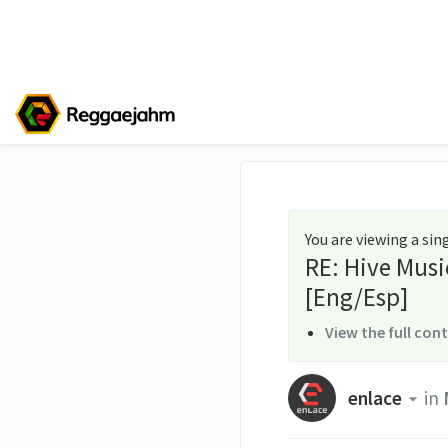
You are viewing a si
RE: Hive Music
[Eng/Esp]
View the full con
enlace
in