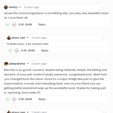
nickzy
2 years ago
[-]
woaw this chord progression is something else, you play very beautiful music
sir. I love them all.
0
.00
JAHM
Reply
jesus-son
2 years ago
[-]
Thanks man, u be correct man
0
.00
JAHM
Reply
juliopalomo
2 years ago
[-]
Man this is so good! i loved it, despite being relatively simple, the feeling and
dynamic of your jam made it totally awesome, congratulations! i liked how
you changed from the minor chord to a major bridge-like part to give the
improvisation a lovely and interesting twist, very nice my friend you are
getting better everytime! keep up the wonderful work, thanks for taking part
in Jamming Zone week 27!
0
.00
JAHM
Reply
jesus-son
2 years ago
[-]