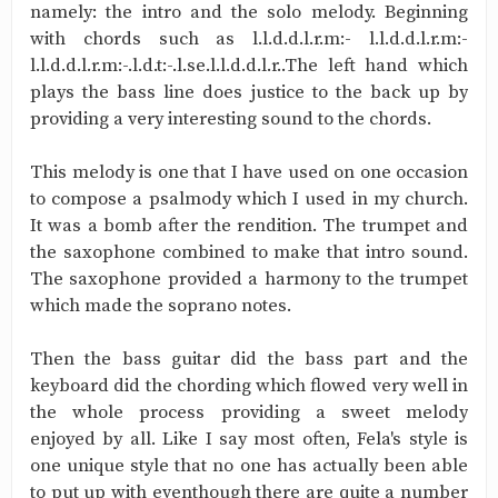
namely: the intro and the solo melody. Beginning
with chords such as l.l.d.d.l.r.m:- l.l.d.d.l.r.m:-
l.l.d.d.l.r.m:-.l.d.t:-.l.se.l.l.d.d.l.r..The left hand which
plays the bass line does justice to the back up by
providing a very interesting sound to the chords.
This melody is one that I have used on one occasion
to compose a psalmody which I used in my church.
It was a bomb after the rendition. The trumpet and
the saxophone combined to make that intro sound.
The saxophone provided a harmony to the trumpet
which made the soprano notes.
Then the bass guitar did the bass part and the
keyboard did the chording which flowed very well in
the whole process providing a sweet melody
enjoyed by all. Like I say most often, Fela's style is
one unique style that no one has actually been able
to put up with eventhough there are quite a number