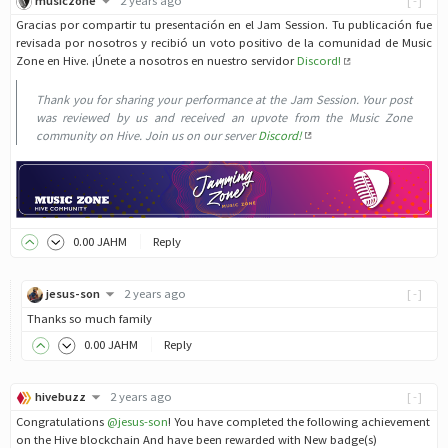
musiczone
2 years ago
[-]
Gracias por compartir tu presentación en el Jam Session. Tu publicación fue
revisada por nosotros y recibió un voto positivo de la comunidad de Music
Zone en Hive. ¡Únete a nosotros en nuestro servidor
Discord!
Thank you for sharing your performance at the Jam Session. Your post
was reviewed by us and received an upvote from the Music Zone
community on Hive. Join us on our server
Discord!
0
.00
JAHM
Reply
jesus-son
2 years ago
[-]
Thanks so much family
0
.00
JAHM
Reply
hivebuzz
2 years ago
[-]
Congratulations
@jesus-son
! You have completed the following achievement
on the Hive blockchain And have been rewarded with New badge(s)