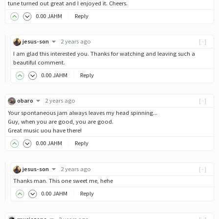
tune turned out great and I enjoyed it. Cheers.
0
.00
JAHM
Reply
jesus-son
2 years ago
[-]
I am glad this interested you. Thanks for watching and leaving such a
beautiful comment.
0
.00
JAHM
Reply
obaro
2 years ago
[-]
Your spontaneous jam always leaves my head spinning...
Guy, when you are good, you are good.
Great music uou have there!
0
.00
JAHM
Reply
jesus-son
2 years ago
[-]
Thanks man. This one sweet me, hehe
0
.00
JAHM
Reply