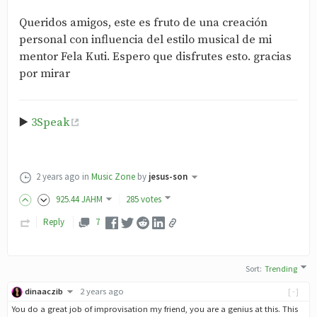
Queridos amigos, este es fruto de una creación
personal con influencia del estilo musical de mi
mentor Fela Kuti. Espero que disfrutes esto. gracias
por mirar
▶️
3Speak
2 years ago
in
Music Zone
by
jesus-son
925
.44
JAHM
285 votes
Reply
7
Sort
:
Trending
dinaaczib
2 years ago
[-]
You do a great job of improvisation my friend, you are a genius at this. This