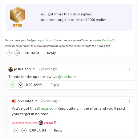
You got more than 9750 replies.
Your next target is to reach 10000 replies.
You can view your badges on
your board
and compare yourself to others in the
Ranking
If you no longer want to receive notifications, reply to this comment with the word
STOP
0
.00
JAHM
Reply
jesus-son
2 years ago
[-]
Thanks for the update always
@hivebuzz
0
.00
JAHM
Reply
hivebuzz
2 years ago
[-]
You've got this
@jesus-son
! Keep putting in the effort and you'll reach
your target in no time.
0
.00
JAHM
Reply