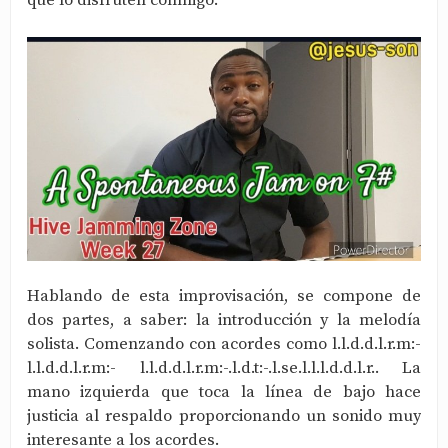
que lo disfruten conmigo.
Hablando de esta improvisación, se compone de
dos partes, a saber: la introducción y la melodía
solista. Comenzando con acordes como l.l.d.d.l.r.m:-
l.l.d.d.l.r.m:- l.l.d.d.l.r.m:-.l.d.t:-.l.se.l.l.l.d.d.l.r.. La
mano izquierda que toca la línea de bajo hace
justicia al respaldo proporcionando un sonido muy
interesante a los acordes.