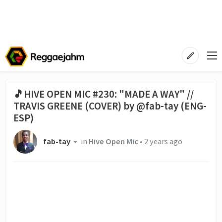
🎵HIVE OPEN MIC #230: "MADE A WAY" //
TRAVIS GREENE (COVER) by @fab-tay (ENG-
ESP)
fab-tay
in
Hive Open Mic
•
2 years ago