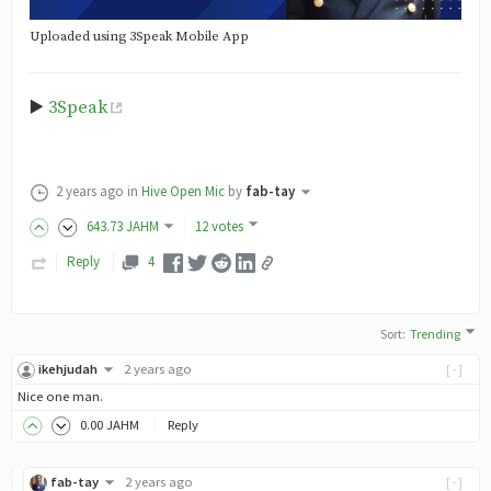
Uploaded using 3Speak Mobile App
▶️
3Speak
2 years ago
in
Hive Open Mic
by
fab-tay
643
.73
JAHM
12 votes
Reply
4
Sort
:
Trending
ikehjudah
2 years ago
[-]
Nice one man.
0
.00
JAHM
Reply
fab-tay
2 years ago
[-]