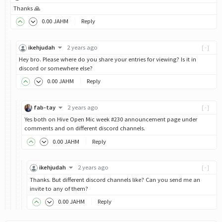
Thanks 🙏
0
.00
JAHM
Reply
ikehjudah
2 years ago
[-]
Hey bro. Please where do you share your entries for viewing? Is it in
discord or somewhere else?
0
.00
JAHM
Reply
fab-tay
2 years ago
[-]
Yes both on Hive Open Mic week #230 announcement page under
comments and on different discord channels.
0
.00
JAHM
Reply
ikehjudah
2 years ago
[-]
Thanks. But different discord channels like? Can you send me an
invite to any of them?
0
.00
JAHM
Reply