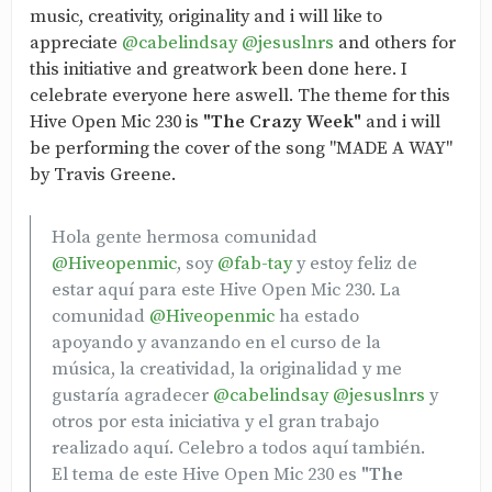
music, creativity, originality and i will like to
appreciate
@cabelindsay
@jesuslnrs
and others for
this initiative and greatwork been done here. I
celebrate everyone here aswell. The theme for this
Hive Open Mic 230 is
"The Crazy Week"
and i will
be performing the cover of the song "MADE A WAY"
by Travis Greene.
Hola gente hermosa comunidad
@Hiveopenmic
, soy
@fab-tay
y estoy feliz de
estar aquí para este Hive Open Mic 230. La
comunidad
@Hiveopenmic
ha estado
apoyando y avanzando en el curso de la
música, la creatividad, la originalidad y me
gustaría agradecer
@cabelindsay
@jesuslnrs
y
otros por esta iniciativa y el gran trabajo
realizado aquí. Celebro a todos aquí también.
El tema de este Hive Open Mic 230 es
"The