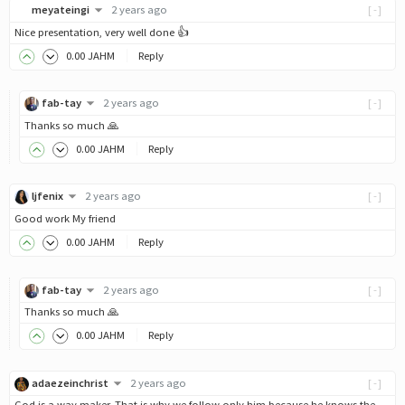
meyateingi
2 years ago
[-]
Nice presentation, very well done 👍
0
.00
JAHM
Reply
fab-tay
2 years ago
[-]
Thanks so much 🙏
0
.00
JAHM
Reply
ljfenix
2 years ago
[-]
Good work My friend
0
.00
JAHM
Reply
fab-tay
2 years ago
[-]
Thanks so much 🙏
0
.00
JAHM
Reply
adaezeinchrist
2 years ago
[-]
God is a way maker. That is why we follow only him because he knows the