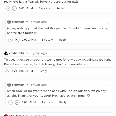
really love it, this Year will be very prosperous for us🙏
0
.00
JAHM
1 vote
Reply
sleemfit
3 years ago
[-]
Amen, wishing you all the best this year bro. Thanks for your kind words, I
appreciate it much 🙏
0
.00
JAHM
1 vote
Reply
chidistickz
3 years ago
[-]
This year most be smooth oh, we no gree for any body including sakpa haha
Boss I love this vibes, I still de learn guitar from una videos
0
.00
JAHM
Reply
sleemfit
3 years ago
[-]
Amen ooo, we no gree for Sapa at all with God on our side...we go dey
alright. Thanks for your support bro, I appreciate it much 🤍
0
.00
JAHM
1 vote
Reply
afri-tunes
3 years ago
[-]