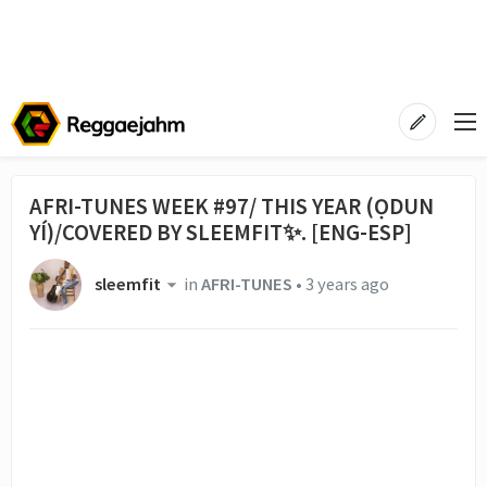
AFRI-TUNES WEEK #97/ THIS YEAR (ỌDUN
YÍ)/COVERED BY SLEEMFIT✨. [ENG-ESP]
sleemfit
in
AFRI-TUNES
•
3 years ago