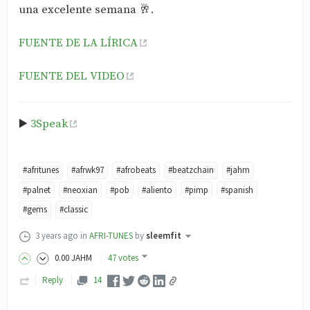
una excelente semana 🥂.
FUENTE DE LA LÍRICA
FUENTE DEL VIDEO
▶️
3Speak
#afritunes
#afrwk97
#afrobeats
#beatzchain
#jahm
#palnet
#neoxian
#pob
#aliento
#pimp
#spanish
#gems
#classic
3 years ago
in
AFRI-TUNES
by
sleemfit
0
.00
JAHM
47 votes
Reply
14