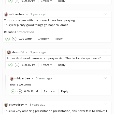
0
.00
JAHM
1 vote
Reply
mhizerbee
3 years ago
[-]
This song aligns with the prayer I have been praying.
This year plenty good things go happen. Amen
Beautiful presentation
0
.00
JAHM
1 vote
Reply
sleemfit
3 years ago
[-]
Amen, God would answer our prayers 🙏... Thanks for always dear 🤍
0
.00
JAHM
1 vote
Reply
mhizerbee
3 years ago
[-]
You're welcome
0
.00
JAHM
1 vote
Reply
oluwadrey
3 years ago
[-]
This is a very amazing presentation presentation, You never fails to deliver, I