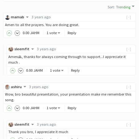
Sort
:
Trending
mamab
3 years ago
[-]
Amen to all the prayers. You are doing great.
0
.00
JAHM
1 vote
Reply
sleemfit
3 years ago
[-]
Amen🙏, thanks for always coming through to support...I appreciate it
much .
0
.00
JAHM
1 vote
Reply
ashiru
3 years ago
[-]
Wow, bro beautiful presentation, your presentation make me remember this
song.
0
.00
JAHM
1 vote
Reply
sleemfit
3 years ago
[-]
Thank you bro, I appreciate it much