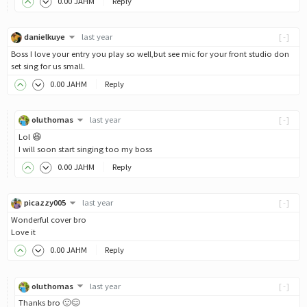
0
.00
JAHM
Reply
danielkuye
last year
[-]
Boss I love your entry you play so well,but see mic for your front studio don
set sing for us small.
0
.00
JAHM
Reply
oluthomas
last year
[-]
Lol 😆
I will soon start singing too my boss
0
.00
JAHM
Reply
picazzy005
last year
[-]
Wonderful cover bro
Love it
0
.00
JAHM
Reply
oluthomas
last year
[-]
Thanks bro 🙂😊