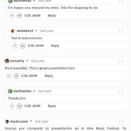
oluthomas
last year
[-]
I'm happy you enjoyed my entry. Tnkz for stopping by sis
0
.00
JAHM
Reply
anniebest
last year
[-]
You're welcome bro
0
.00
JAHM
Reply
mrnatty
last year
[-]
Wow beautiful. This is great presentation bro
0
.00
JAHM
Reply
oluthomas
last year
[-]
Thanks bro
0
.00
JAHM
Reply
musiczone
last year
[-]
Gracias por compartir tu presentación en el Hive Music Festival. Tu