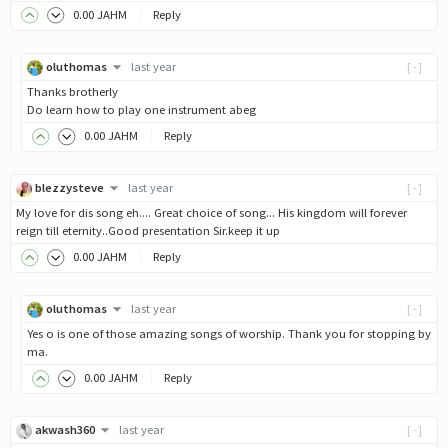
0
.00
JAHM
Reply
oluthomas
last year
[-]
Thanks brotherly
Do learn how to play one instrument abeg
0
.00
JAHM
Reply
blezzysteve
last year
[-]
My love for dis song eh.... Great choice of song... His kingdom will forever
reign till eternity..Good presentation Sir.keep it up
0
.00
JAHM
Reply
oluthomas
last year
[-]
Yes o is one of those amazing songs of worship. Thank you for stopping by
ma.
0
.00
JAHM
Reply
akwash360
last year
[-]