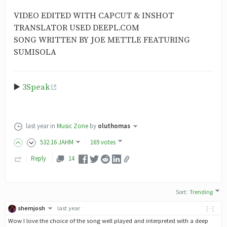
VIDEO EDITED WITH CAPCUT & INSHOT
TRANSLATOR USED DEEPL.COM
SONG WRITTEN BY JOE METTLE FEATURING
SUMISOLA
▶️
3Speak
last year
in
Music Zone
by
oluthomas
532
.16
JAHM
169 votes
Reply
14
Sort
:
Trending
shemjosh
last year
[-]
Wow I love the choice of the song well played and interpreted with a deep